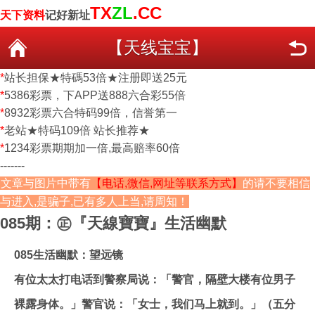
TX
ZL
.CC
天下资料
记好新址
【天线宝宝】
*
站长担保★特碼53倍★注册即送25元
*
5386彩票，下APP送888六合彩55倍
*
8932彩票六合特码99倍，信誉第一
*
老站★特码109倍 站长推荐★
*
1234彩票期期加一倍,最高赔率60倍
-------
文章与图片中带有
【电话,微信,网址等联系方式】
的请不要相信
与进入,是骗子,已有多人上当,请周知！
085期：㊣『天線寶寶』生活幽默
085
生活幽默：望远镜
有位太太打电话到警察局说：「警官，隔壁大楼有位男子
裸露身体。」警官说：「女士，我们马上就到。」（五分