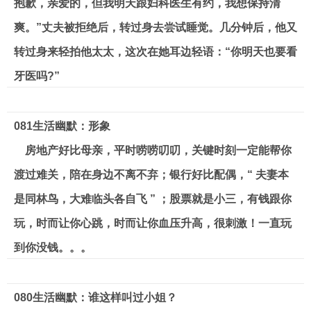
抱歉，亲爱的，但我明天跟妇科医生有约，我想保持清
爽。”丈夫被拒绝后，转过身去尝试睡觉。几分钟后，他又
转过身来轻拍他太太，这次在她耳边轻语：“你明天也要看
牙医吗?”
081
生活幽默：形象
房地产好比母亲，平时唠唠叨叨，关键时刻一定能帮你
渡过难关，陪在身边不离不弃；银行好比配偶，“ 夫妻本
是同林鸟，大难临头各自飞 ” ；股票就是小三，有钱跟你
玩，时而让你心跳，时而让你血压升高，很刺激！一直玩
到你没钱。。。
080
生活幽默：谁这样叫过小姐？