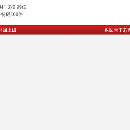
时时彩9.99倍
特码108倍
返回上级
返回天下彩