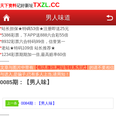
TX
ZL
.CC
天下资料
记好新址
男人味道
*
站长担保★特碼53倍★注册即送25元
*
5386彩票，下APP送888六合彩55倍
*
8932彩票六合特码99倍，信誉第一
*
老站★特码109倍 站长推荐★
*
1234彩票期期加一倍,最高赔率60倍
-------
文章与图片中带有
【电话,微信,网址等联系方式】
的请不要相信
与进入,是骗子,已有多人上当,请周知！
0085期：【男人味】
0084期：【男人味】
-------