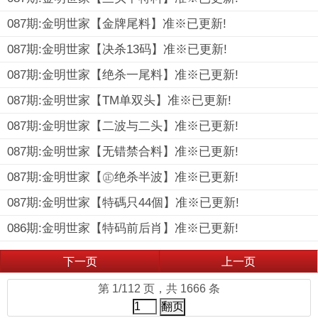
087期:金明世家【金牌尾料】准※已更新!
087期:金明世家【决杀13码】准※已更新!
087期:金明世家【绝杀一尾料】准※已更新!
087期:金明世家【TM单双头】准※已更新!
087期:金明世家【二波与二头】准※已更新!
087期:金明世家【无错禁合料】准※已更新!
087期:金明世家【㊣绝杀半波】准※已更新!
087期:金明世家【特碼只44個】准※已更新!
086期:金明世家【特码前后肖】准※已更新!
下一页
上一页
第 1/112 页，共 1666 条