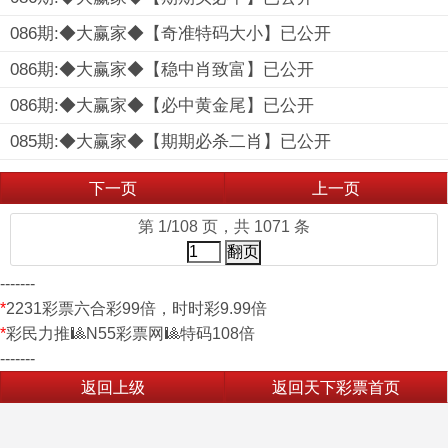
086期:◆大赢家◆【奇准特码大小】已公开
086期:◆大赢家◆【稳中肖致富】已公开
086期:◆大赢家◆【必中黄金尾】已公开
085期:◆大赢家◆【期期必杀二肖】已公开
下一页
上一页
第 1/108 页，共 1071 条
-------
*
2231彩票六合彩99倍，时时彩9.99倍
*
彩民力推🎱N55彩票网🎱特码108倍
-------
返回上级
返回天下彩票首页