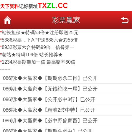
TX
ZL
.CC
天下资料
记好新址
彩票赢家
*
站长担保★特碼53倍★注册即送25元
*
5386彩票，下APP送888六合彩55倍
*
8932彩票六合特码99倍，信誉第一
*
老站★特码109倍 站长推荐★
*
1234彩票期期加一倍,最高赔率60倍
-------
086期:◆大赢家◆【期期必杀二肖】已公开
086期:◆大赢家◆【无错绝吃一尾】已公开
086期:◆大赢家◆【公开必中3行】已公开
086期:◆大赢家◆【精准2波中特】已公开
086期:◆大赢家◆【必中野兽家畜】已公开
086期:◆大赢家◆【期期头必中】已公开