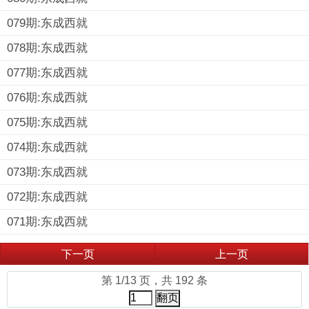
079期:东成西就
078期:东成西就
077期:东成西就
076期:东成西就
075期:东成西就
074期:东成西就
073期:东成西就
072期:东成西就
071期:东成西就
下一页
上一页
第 1/13 页，共 192 条