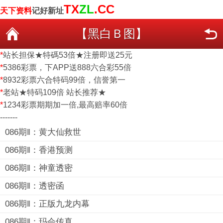
TX
ZL
.CC
天下资料
记好新址
【黑白Ｂ图】
*
站长担保★特碼53倍★注册即送25元
*
5386彩票，下APP送888六合彩55倍
*
8932彩票六合特码99倍，信誉第一
*
老站★特码109倍 站长推荐★
*
1234彩票期期加一倍,最高赔率60倍
-------
086期‖：黄大仙救世
086期‖：香港预测
086期‖：神童透密
086期‖：透密函
086期‖：正版九龙内幕
086期‖：玛会传真